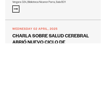
Vergara 324, Biblioteca Nicanor Parra, Sala B31
WEDNESDAY 02 APRIL, 2025
CHARLA SOBRE SALUD CEREBRAL
ABRIÓ NUEVO CICLO DE
SEMINARIOS CIB-CLUB
10:00 - 12:00
305 de la Facultad de Ingeniería y Ciencias UDP, ubicada en Ejército 441,
Santiago
THURSDAY 24 APRIL, 2025
CÁNCER EN CHILE: EXPERTOS
ANALIZARÁN LA SITUACIÓN ACTUAL