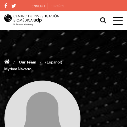
ENGLISH
ESPAÑOL
/
Our Team
/
(Español)
Myriam Navarro