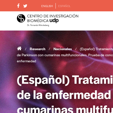
ENGLISH
ESPAÑOL
/
Research
/
Nacionales
/
(Español) Tratamient
de Parkinson con cumarinas multifuncionales. Prueba de conc
enfermedad
(Español) Tratam
de la enfermedad
cumarinas multif