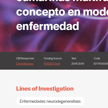
concepto en mode
enfermedad
CIB Researcher
Funding Source
Year
Code
Daniel Bórquez
FONDEF IDeA
2018-2019
ID17I10009
Lines of Investigation
Enfermedades neurodegenerativas