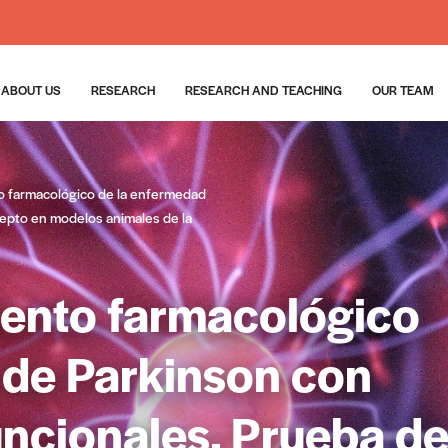
ABOUT US
RESEARCH
RESEARCH AND TEACHING
OUR TEAM
o farmacológico de la enfermedad
epto en modelos animales de la
iento farmacológico
 de Parkinson con
uncionales. Prueba d