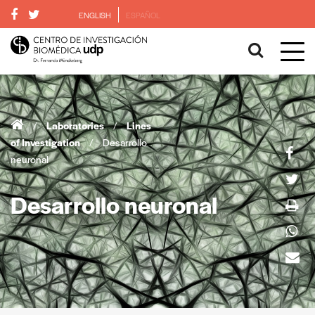
ENGLISH
ESPAÑOL
/
Laboratories
/
Lines
of Investigation
/
Desarrollo
neuronal
Desarrollo neuronal