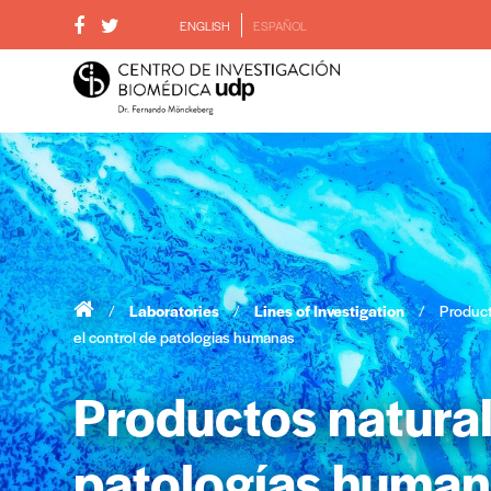
ENGLISH
ESPAÑOL
/
Laboratories
/
Lines of Investigation
/
Product
el control de patologías humanas
Productos natural
patologías huma