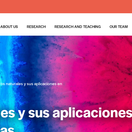
ABOUT US
RESEARCH
RESEARCH AND TEACHING
OUR TEAM
os naturales y sus aplicaciones en
es y sus aplicaciones
nas