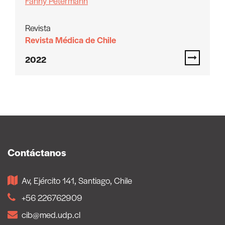
Fanny Petermann
Revista
Revista Médica de Chile
2022
Contáctanos
Av, Ejército 141, Santiago, Chile
+56 226762909
cib@med.udp.cl