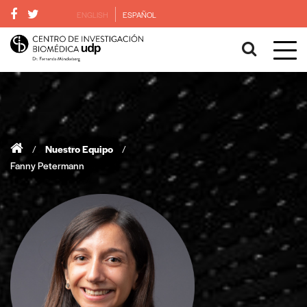
ENGLISH
ESPAÑOL
/
Nuestro Equipo
/
Fanny Petermann