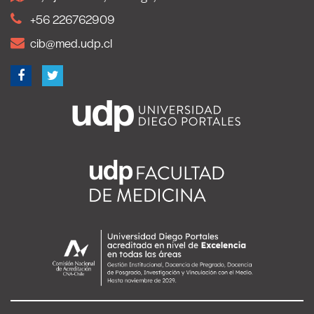
+56 226762909
cib@med.udp.cl