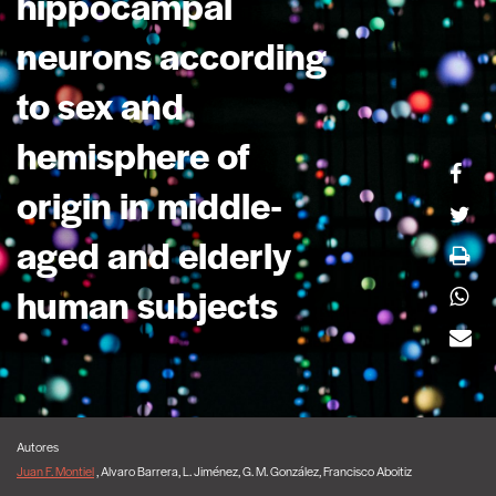
hippocampal
neurons according
to sex and
hemisphere of
origin in middle-
aged and elderly
human subjects
Autores
Juan F. Montiel
, Alvaro Barrera, L. Jiménez, G. M. González, Francisco Aboitiz