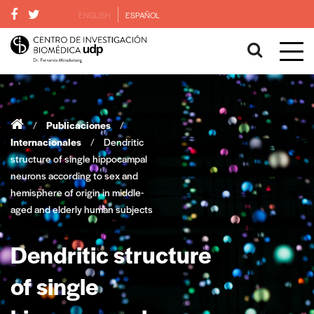
ENGLISH
ESPAÑOL
/
Publicaciones
/
Internacionales
/
Dendritic
structure of single hippocampal
neurons according to sex and
hemisphere of origin in middle-
aged and elderly human subjects
Dendritic structure
of single