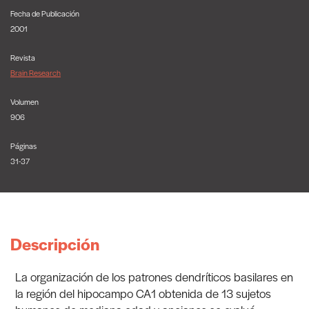
Fecha de Publicación
2001
Revista
Brain Research
Volumen
906
Páginas
31-37
Descripción
La organización de los patrones dendríticos basilares en
la región del hipocampo CA1 obtenida de 13 sujetos