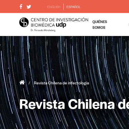
ENGLISH
ESPAÑOL
QUIÉNES
SOMOS
/
Revista Chilena de infectología
Revista Chilena d