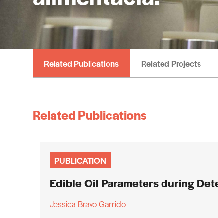
Related Publications
Related Projects
Related Publications
PUBLICATION
Edible Oil Parameters during Det
Jessica Bravo Garrido