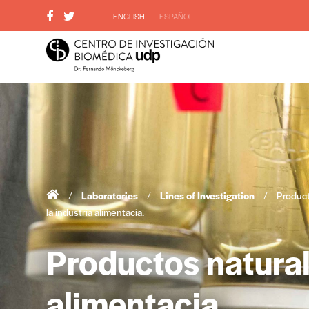
ENGLISH
ESPAÑOL
/
Laboratories
/
Lines of Investigation
/
Product
la industria alimentacia.
Productos naturale
alimentacia.