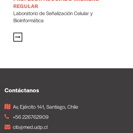
REGULAR
Laboratorio de Señalización Celular y
Bioinformática
Contáctanos
Av, Ejército 141, Santiago, Chile
+56 226762909
cib@med.udp.cl