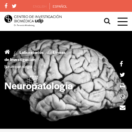
ENGLISH
ESPAÑOL
/
Laboratorios
/
Líneas
de Investigación
/
Neuropatología
Neuropatología